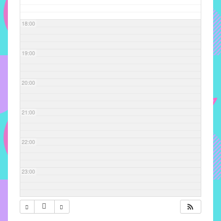
com
soluções
18:00
pacificadoras
para
os
19:00
problemas
verificados
20:00
no
instituto,
bem
21:00
como
propor
22:00
diretrizes
e
ações
23:00
para
a
prevenção
e