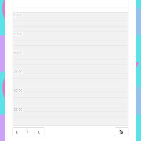
com
soluções
18:00
pacificadoras
para
os
19:00
problemas
verificados
20:00
no
instituto,
bem
21:00
como
propor
22:00
diretrizes
e
ações
23:00
para
a
prevenção
e