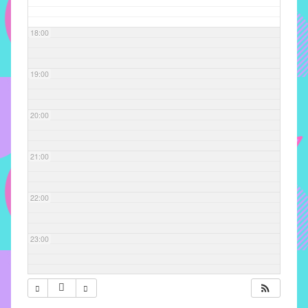
com
soluções
18:00
pacificadoras
para
os
19:00
problemas
verificados
20:00
no
instituto,
bem
21:00
como
propor
22:00
diretrizes
e
ações
23:00
para
a
prevenção
e