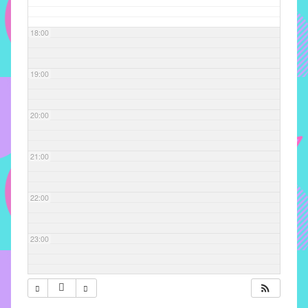
com
soluções
18:00
pacificadoras
para
os
19:00
problemas
verificados
20:00
no
instituto,
bem
21:00
como
propor
22:00
diretrizes
e
ações
23:00
para
a
prevenção
e