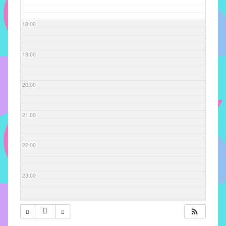
com
soluções
18:00
pacificadoras
para
os
19:00
problemas
verificados
20:00
no
instituto,
bem
21:00
como
propor
22:00
diretrizes
e
ações
23:00
para
a
prevenção
e