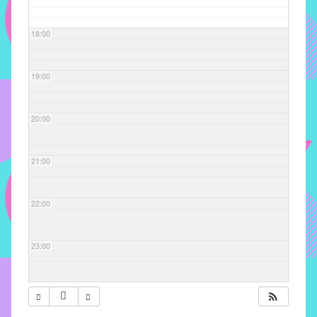
com
soluções
18:00
pacificadoras
para
os
19:00
problemas
verificados
20:00
no
instituto,
bem
21:00
como
propor
22:00
diretrizes
e
ações
23:00
para
a
prevenção
e