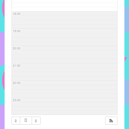
com
soluções
18:00
pacificadoras
para
os
19:00
problemas
verificados
20:00
no
instituto,
bem
21:00
como
propor
22:00
diretrizes
e
ações
23:00
para
a
prevenção
e