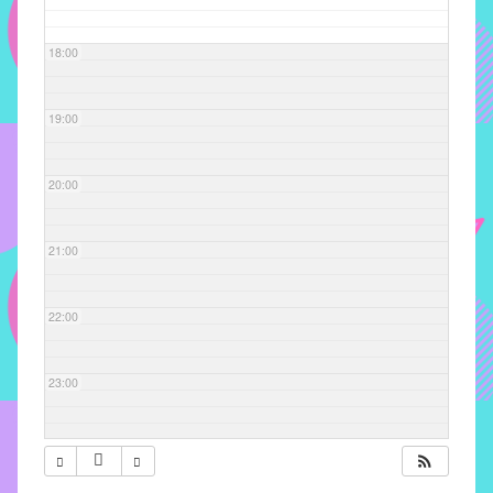
com
soluções
18:00
pacificadoras
para
os
19:00
problemas
verificados
20:00
no
instituto,
bem
21:00
como
propor
22:00
diretrizes
e
ações
23:00
para
a
prevenção
e