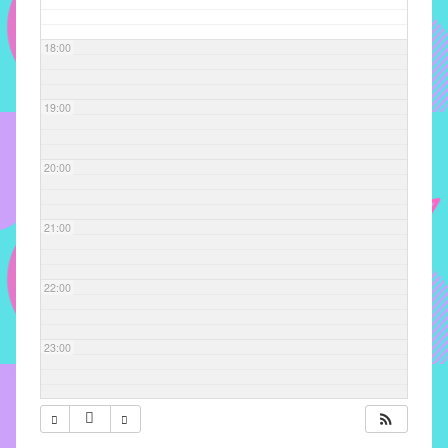
com
soluções
18:00
pacificadoras
para
os
19:00
problemas
verificados
20:00
no
instituto,
bem
21:00
como
propor
22:00
diretrizes
e
ações
23:00
para
a
prevenção
e