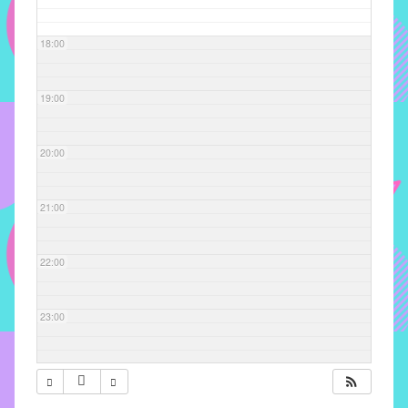
com
soluções
18:00
pacificadoras
para
os
19:00
problemas
verificados
20:00
no
instituto,
bem
21:00
como
propor
22:00
diretrizes
e
ações
23:00
para
a
prevenção
e