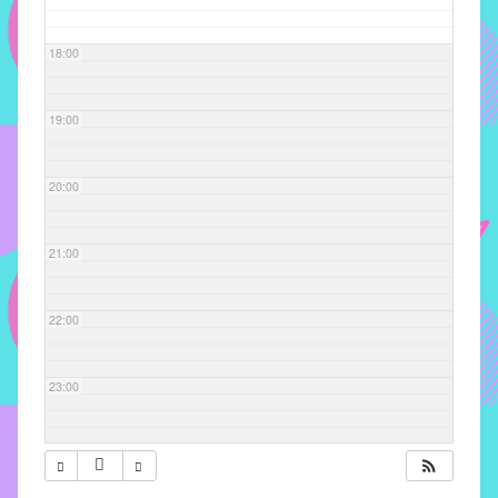
com
soluções
18:00
pacificadoras
para
os
19:00
problemas
verificados
20:00
no
instituto,
bem
21:00
como
propor
22:00
diretrizes
e
ações
23:00
para
a
prevenção
e