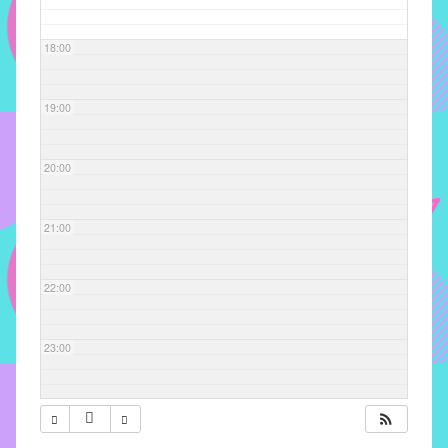
com
soluções
18:00
pacificadoras
para
os
19:00
problemas
verificados
20:00
no
instituto,
bem
21:00
como
propor
22:00
diretrizes
e
ações
23:00
para
a
prevenção
e