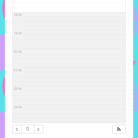
com
soluções
18:00
pacificadoras
para
os
19:00
problemas
verificados
20:00
no
instituto,
bem
21:00
como
propor
22:00
diretrizes
e
ações
23:00
para
a
prevenção
e