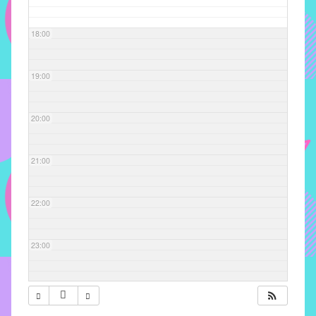
com
soluções
18:00
pacificadoras
para
os
19:00
problemas
verificados
20:00
no
instituto,
bem
21:00
como
propor
22:00
diretrizes
e
ações
23:00
para
a
prevenção
e