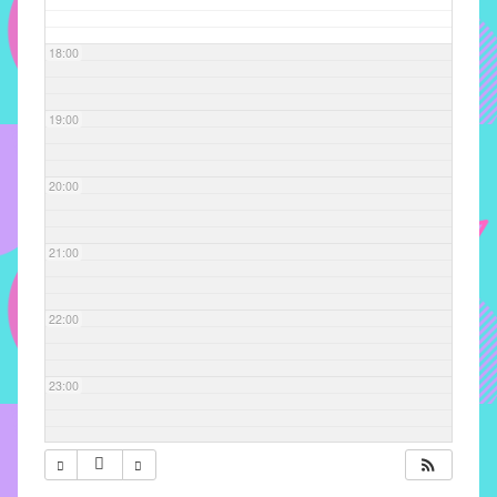
com
soluções
18:00
pacificadoras
para
os
19:00
problemas
verificados
20:00
no
instituto,
bem
21:00
como
propor
22:00
diretrizes
e
ações
23:00
para
a
prevenção
e