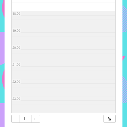
com
soluções
18:00
pacificadoras
para
os
19:00
problemas
verificados
20:00
no
instituto,
bem
21:00
como
propor
22:00
diretrizes
e
ações
23:00
para
a
prevenção
e