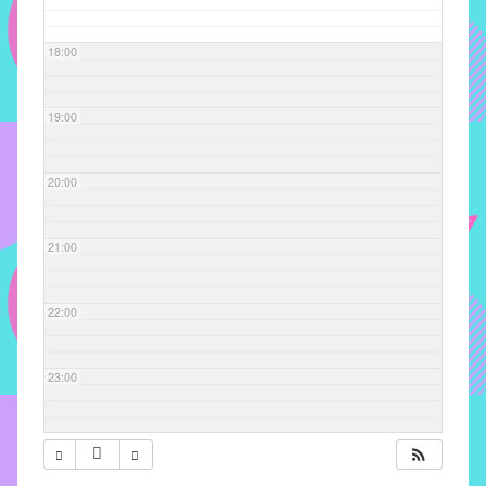
com
soluções
18:00
pacificadoras
para
os
19:00
problemas
verificados
20:00
no
instituto,
bem
21:00
como
propor
22:00
diretrizes
e
ações
23:00
para
a
prevenção
e