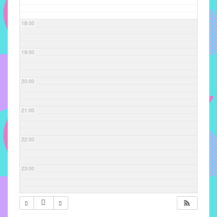
com
soluções
18:00
pacificadoras
para
os
19:00
problemas
verificados
20:00
no
instituto,
bem
21:00
como
propor
22:00
diretrizes
e
ações
23:00
para
a
prevenção
e