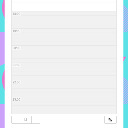
com
soluções
18:00
pacificadoras
para
os
19:00
problemas
verificados
20:00
no
instituto,
bem
21:00
como
propor
22:00
diretrizes
e
ações
23:00
para
a
prevenção
e