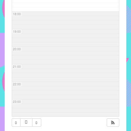
com
soluções
18:00
pacificadoras
para
os
19:00
problemas
verificados
20:00
no
instituto,
bem
21:00
como
propor
22:00
diretrizes
e
ações
23:00
para
a
prevenção
e