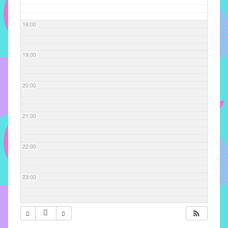
com
soluções
18:00
pacificadoras
para
os
19:00
problemas
verificados
20:00
no
instituto,
bem
21:00
como
propor
22:00
diretrizes
e
ações
23:00
para
a
prevenção
e