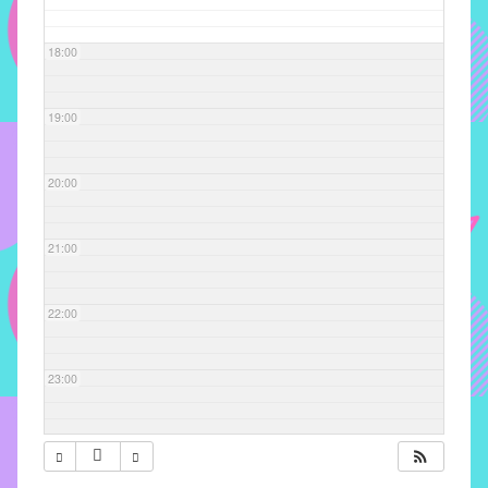
com
soluções
18:00
pacificadoras
para
os
19:00
problemas
verificados
20:00
no
instituto,
bem
21:00
como
propor
22:00
diretrizes
e
ações
23:00
para
a
prevenção
e