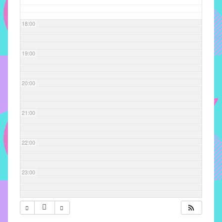
com
soluções
18:00
pacificadoras
para
os
19:00
problemas
verificados
20:00
no
instituto,
bem
21:00
como
propor
22:00
diretrizes
e
ações
23:00
para
a
prevenção
e