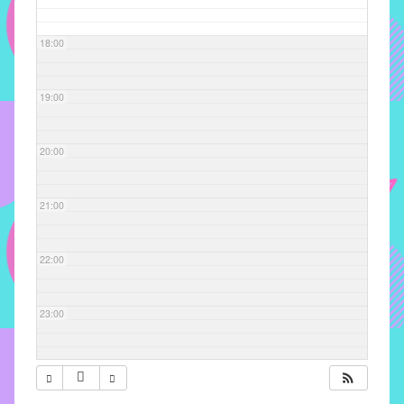
com
soluções
18:00
pacificadoras
para
os
19:00
problemas
verificados
20:00
no
instituto,
bem
21:00
como
propor
22:00
diretrizes
e
ações
23:00
para
a
prevenção
e