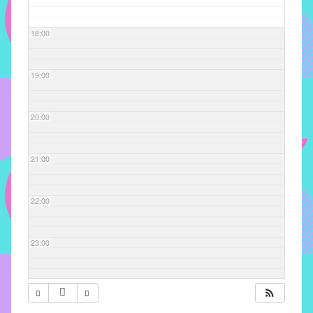
com
soluções
18:00
pacificadoras
para
os
19:00
problemas
verificados
20:00
no
instituto,
bem
21:00
como
propor
22:00
diretrizes
e
ações
23:00
para
a
prevenção
e