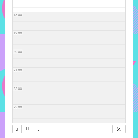
com
soluções
18:00
pacificadoras
para
os
19:00
problemas
verificados
20:00
no
instituto,
bem
21:00
como
propor
22:00
diretrizes
e
ações
23:00
para
a
prevenção
e