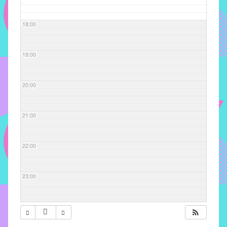
com
soluções
18:00
pacificadoras
para
os
19:00
problemas
verificados
20:00
no
instituto,
bem
21:00
como
propor
22:00
diretrizes
e
ações
23:00
para
a
prevenção
e