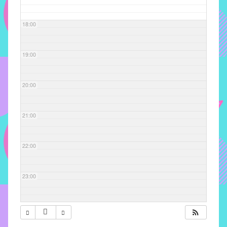
com
soluções
18:00
pacificadoras
para
os
19:00
problemas
verificados
20:00
no
instituto,
bem
21:00
como
propor
22:00
diretrizes
e
ações
23:00
para
a
prevenção
e