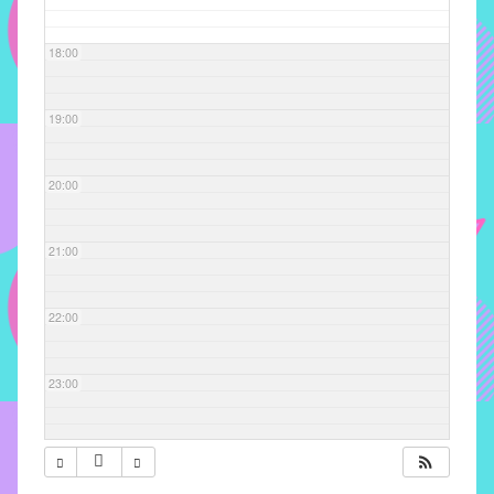
com
soluções
18:00
pacificadoras
para
os
19:00
problemas
verificados
20:00
no
instituto,
bem
21:00
como
propor
22:00
diretrizes
e
ações
23:00
para
a
prevenção
e