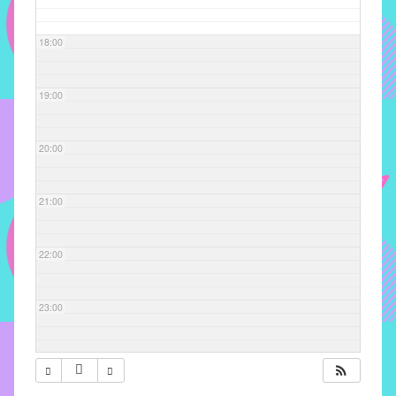
com
soluções
18:00
pacificadoras
para
os
19:00
problemas
verificados
20:00
no
instituto,
bem
21:00
como
propor
22:00
diretrizes
e
ações
23:00
para
a
prevenção
e