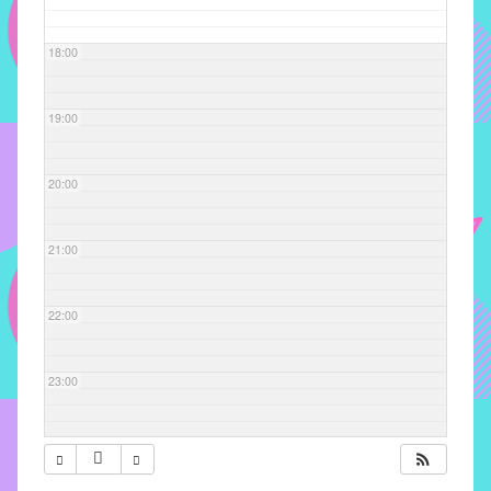
com
soluções
18:00
pacificadoras
para
os
19:00
problemas
verificados
20:00
no
instituto,
bem
21:00
como
propor
22:00
diretrizes
e
ações
23:00
para
a
prevenção
e