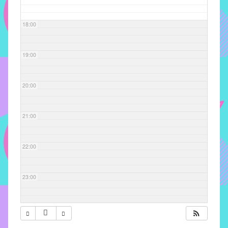
com
soluções
18:00
pacificadoras
para
os
19:00
problemas
verificados
20:00
no
instituto,
bem
21:00
como
propor
22:00
diretrizes
e
ações
23:00
para
a
prevenção
e