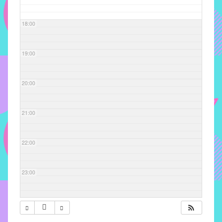
com
soluções
18:00
pacificadoras
para
os
19:00
problemas
verificados
20:00
no
instituto,
bem
21:00
como
propor
22:00
diretrizes
e
ações
23:00
para
a
prevenção
e