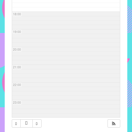
com
soluções
18:00
pacificadoras
para
os
19:00
problemas
verificados
20:00
no
instituto,
bem
21:00
como
propor
22:00
diretrizes
e
ações
23:00
para
a
prevenção
e