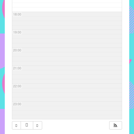
com
soluções
18:00
pacificadoras
para
os
19:00
problemas
verificados
20:00
no
instituto,
bem
21:00
como
propor
22:00
diretrizes
e
ações
23:00
para
a
prevenção
e