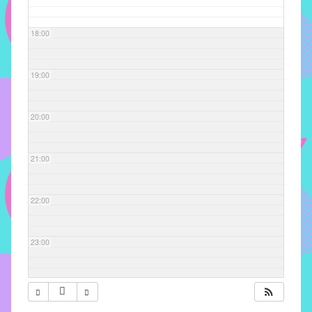
com
soluções
18:00
pacificadoras
para
os
19:00
problemas
verificados
20:00
no
instituto,
bem
21:00
como
propor
22:00
diretrizes
e
ações
23:00
para
a
prevenção
e