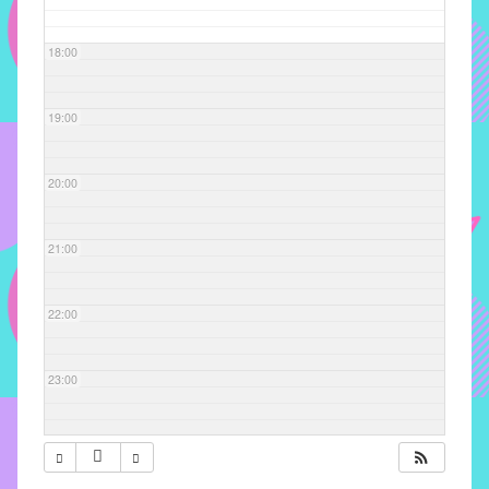
com
soluções
18:00
pacificadoras
para
os
19:00
problemas
verificados
20:00
no
instituto,
bem
21:00
como
propor
22:00
diretrizes
e
ações
23:00
para
a
prevenção
e