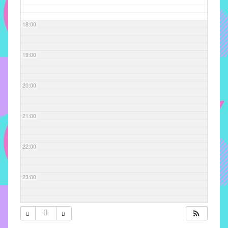
com
soluções
18:00
pacificadoras
para
os
19:00
problemas
verificados
20:00
no
instituto,
bem
21:00
como
propor
22:00
diretrizes
e
ações
23:00
para
a
prevenção
e