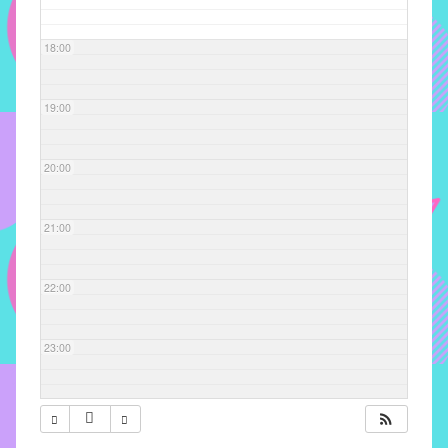
com
soluções
18:00
pacificadoras
para
os
19:00
problemas
verificados
20:00
no
instituto,
bem
21:00
como
propor
22:00
diretrizes
e
ações
23:00
para
a
prevenção
e