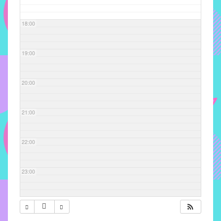
com
soluções
18:00
pacificadoras
para
os
19:00
problemas
verificados
20:00
no
instituto,
bem
21:00
como
propor
22:00
diretrizes
e
ações
23:00
para
a
prevenção
e