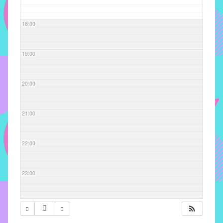
com
soluções
18:00
pacificadoras
para
os
19:00
problemas
verificados
20:00
no
instituto,
bem
21:00
como
propor
22:00
diretrizes
e
ações
23:00
para
a
prevenção
e