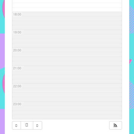
com
soluções
18:00
pacificadoras
para
os
19:00
problemas
verificados
20:00
no
instituto,
bem
21:00
como
propor
22:00
diretrizes
e
ações
23:00
para
a
prevenção
e