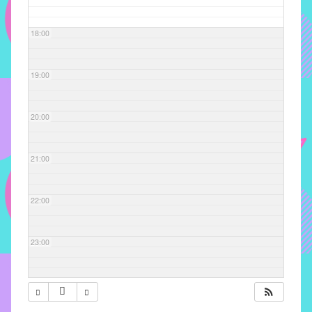
com
soluções
18:00
pacificadoras
para
os
19:00
problemas
verificados
20:00
no
instituto,
bem
21:00
como
propor
22:00
diretrizes
e
ações
23:00
para
a
prevenção
e