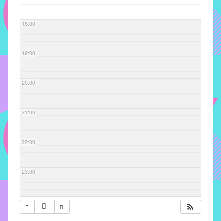
com
soluções
18:00
pacificadoras
para
os
19:00
problemas
verificados
20:00
no
instituto,
bem
21:00
como
propor
22:00
diretrizes
e
ações
23:00
para
a
prevenção
e