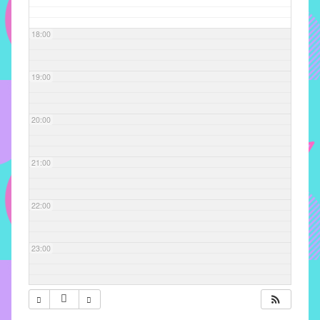
com
soluções
18:00
pacificadoras
para
os
19:00
problemas
verificados
20:00
no
instituto,
bem
21:00
como
propor
22:00
diretrizes
e
ações
23:00
para
a
prevenção
e