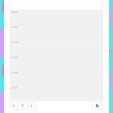
com
soluções
18:00
pacificadoras
para
os
19:00
problemas
verificados
20:00
no
instituto,
bem
21:00
como
propor
22:00
diretrizes
e
ações
23:00
para
a
prevenção
e