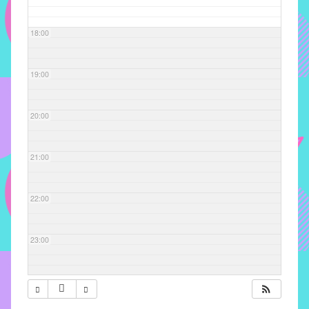
com
soluções
18:00
pacificadoras
para
os
19:00
problemas
verificados
20:00
no
instituto,
bem
21:00
como
propor
22:00
diretrizes
e
ações
23:00
para
a
prevenção
e