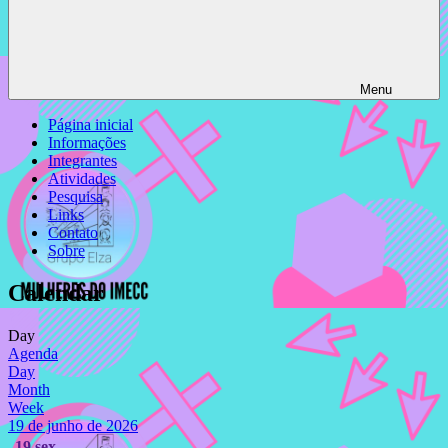
Menu
Página inicial
Informações
Integrantes
Atividades
Pesquisa
Links
Contato
Sobre
Calendar
Day
Agenda
Day
Month
Week
19 de junho de 2026
19
sex