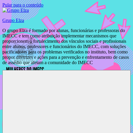
Pular para o conteúdo
Grupo Elza
O grupo Elza é formado por alunas, funcionárias e professoras do
IMECC e tem como atribuição implementar mecanismos que
proporcionem o fortalecimento dos vínculos sociais e profissionais
entre alunos, professores e funcionários do IMECC, com soluções
pacificadoras para os problemas verificados no instituto, bem como
propor diretrizes e ações para a prevenção e enfrentamento de casos
de assédio que afetam a comunidade do IMECC