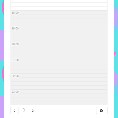
com
soluções
18:00
pacificadoras
para
os
19:00
problemas
verificados
20:00
no
instituto,
bem
21:00
como
propor
22:00
diretrizes
e
ações
23:00
para
a
prevenção
e