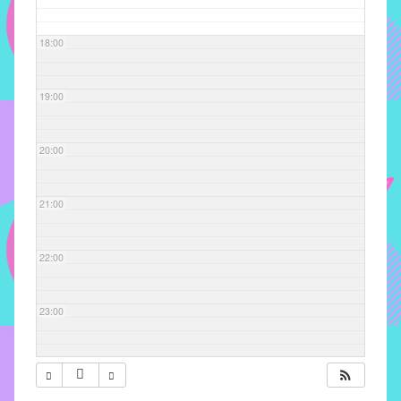
com
soluções
18:00
pacificadoras
para
os
19:00
problemas
verificados
20:00
no
instituto,
bem
21:00
como
propor
22:00
diretrizes
e
ações
23:00
para
a
prevenção
e